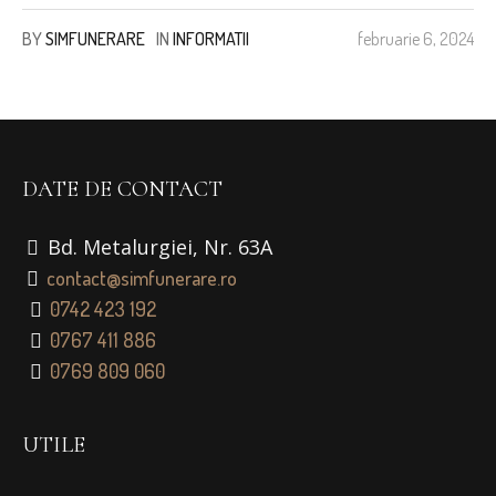
BY
SIMFUNERARE
IN
INFORMATII
februarie 6, 2024
DATE DE CONTACT
Bd. Metalurgiei, Nr. 63A
contact@simfunerare.ro
0742 423 192
0767 411 886
0769 809 060
UTILE