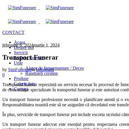
CONTACT
Acasa
februarie 6, 2024
martie 1, 2024
Despre noi
Servicii
Transport Funerar
Pachete funerare
Utile
Ajutor de Inmormantare / Deces
by
SimFunerare
in
Informatii
Randuieli crestine
0
Produse
Galerie foto
Transportul funerar reprezintă un serviciu necesar în procesul de înmo
Contact
de către echipe specializate în transportul funerar și este autorizat co
Un transport funerar profesionist necesită o planificare atentă și o ex
Responsabilitatea noastră este să ne asigurăm că decedatul este transfe
În plus, serviciile de transport funerar pot include escorta sicriului că
Un transport funerar adecvat este esențial pentru respectarea ceremo