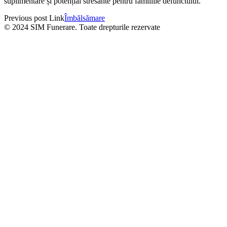
suplimentare și potențial stresante pentru familiile defunctului.
Previous
post
Link
Îmbălsămare
© 2024 SIM Funerare. Toate drepturile rezervate