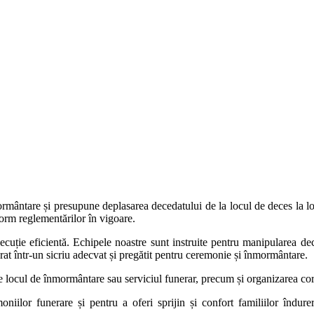
rmântare și presupune deplasarea decedatului de la locul de deces la lo
nform reglementărilor în vigoare.
ecuție eficientă. Echipele noastre sunt instruite pentru manipularea dec
rat într-un sicriu adecvat și pregătit pentru ceremonie și înmormântare.
tre locul de înmormântare sau serviciul funerar, precum și organizarea cor
niilor funerare și pentru a oferi sprijin și confort familiilor îndurer