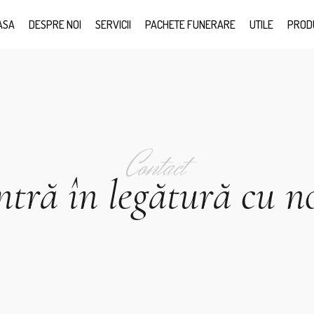
ASA
DESPRE NOI
SERVICII
PACHETE FUNERARE
UTILE
PROD
Contact
ntră în legătură cu n