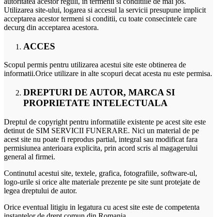
autoritatea acestor reguli, in termenii si conditiile de mai jos.
Utilizarea site-ului, logarea si accesul la servicii presupune implicit
acceptarea acestor termeni si conditii, cu toate consecintele care
decurg din acceptarea acestora.
ACCES
Scopul permis pentru utilizarea acestui site este obtinerea de
informatii.Orice utilizare in alte scopuri decat acesta nu este permisa.
DREPTURI DE AUTOR, MARCA SI
PROPRIETATE INTELECTUALA
Dreptul de copyright pentru informatiile existente pe acest site este
detinut de SIM SERVICII FUNERARE. Nici un material de pe
acest site nu poate fi reprodus partial, integral sau modificat fara
permisiunea anterioara explicita, prin acord scris al magagerului
general al firmei.
Continutul acestui site, textele, grafica, fotografiile, software-ul,
logo-urile si orice alte materiale prezente pe site sunt protejate de
legea dreptului de autor.
Orice eventual litigiu in legatura cu acest site este de competenta
instantelor de drept comun din Romania.