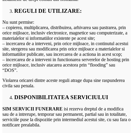
REGULI DE UTILIZARE:
Nu sunt permise:
– copierea, multiplicarea, distribuirea, arhivarea sau pastrarea, prin
orice mijloace, inclusiv electronice, magnetice sau computerizate, a
materialelor si informatiilor existente pe acest site;
– incercarea de a interveni, prin orice mijloace, in continutul acestui
site, stergerea sau modificarea prin orice mijloace a materialelor si
informatiilor publicate, sau incercarea de a actiona in acest scop;
– incercarea de a interveni in functionarea serverelor de hosting prin
orice mijloace, inclusiv atacarea acestora prin “flooding” sau
“DOS”.
Violarea oricarei dintre aceste reguli atrage dupa sine raspunderea
civila sau penala.
DISPONIBILITATEA SERVICIULUI
SIM SERVICII FUNERARE
isi rezerva dreptul de a modifica
sau de a intrerupe, temporar sau permanent, partial sau in totalitate,
serviciile puse la dispozitie prin intermediul acestui site, cu sau fara o
notificare prealabila.